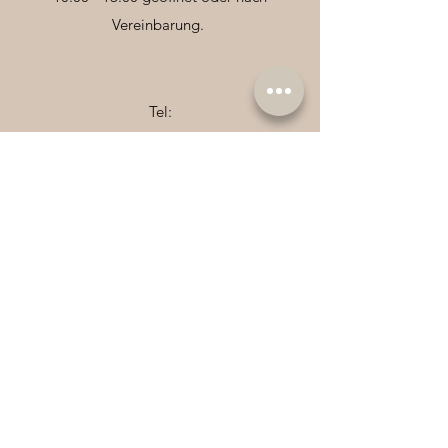
Vereinbarung.
Tel:
+41 71 944 40 52
/
+41 78 797 98 90
Niederwil 770, 9205 Waldkirch