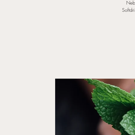
Nebs
Softdr