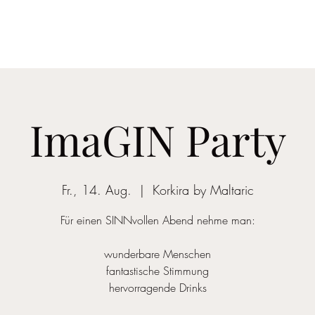
ivate Shopping
Über uns
Produkte
Shop
Videos
ImaGIN Party
Fr., 14. Aug.
  |  
Korkira by Maltaric
Für einen SINNvollen Abend nehme man:
wunderbare Menschen
fantastische Stimmung
hervorragende Drinks