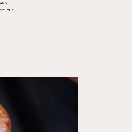
Wein,
ool zur