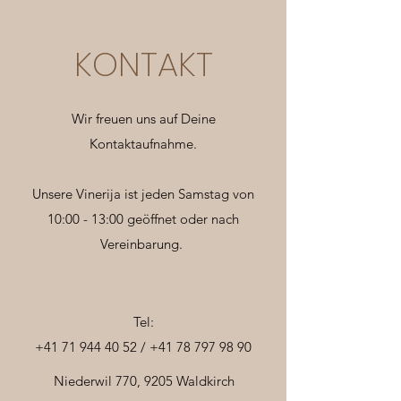
KONTAKT
Wir freuen uns auf Deine
Kontaktaufnahme.
Unsere Vinerija ist jeden Samstag von
10:00 - 13:00 geöffnet oder nach
Vereinbarung.
Tel:
+41 71 944 40 52
/
+41 78 797 98 90
Niederwil 770, 9205 Waldkirch