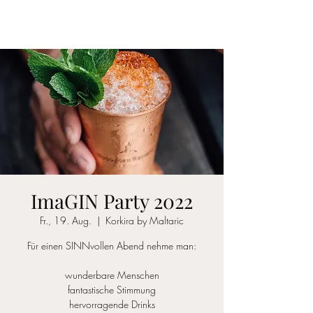
ImaGIN Party 2022
Fr., 19. Aug.
  |  
Korkira by Maltaric
Für einen SINNvollen Abend nehme man:
wunderbare Menschen
fantastische Stimmung
hervorragende Drinks