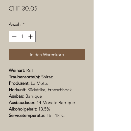
Preis
CHF 30.05
Anzahl
*
In den Warenkorb
Weinart:
 Rot
Traubensorte(n): 
Shiraz
Produzent:
 La Motte
Herkunft:
 Südafrika, Franschhoek
Ausbau: 
Barrique
Ausbaudauer: 
14 Monate Barrique
Alkoholgehalt:
 13.5%
Servicetemperatur:
 16 - 18°C