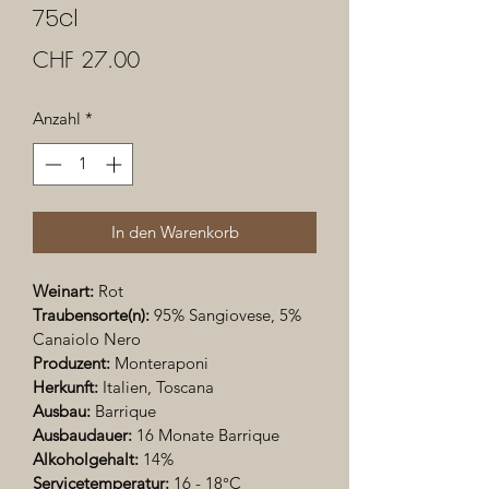
75cl
Preis
CHF 27.00
Anzahl
*
In den Warenkorb
Weinart:
 Rot
Traubensorte(n): 
95% Sangiovese, 5% 
Canaiolo Nero
Produzent:
 Monteraponi
Herkunft:
 Italien, Toscana
Ausbau: 
Barrique
Ausbaudauer: 
16 Monate Barrique
Alkoholgehalt:
 14%
Servicetemperatur:
 16 - 18°C