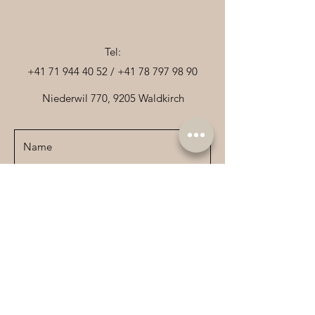
Tel:
+41 71 944 40 52
/
+41 78 797 98 90
Niederwil 770, 9205 Waldkirch