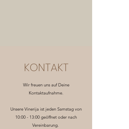
Gin einen festen Platz auf dem Markt 
beschert hat.
KONTAKT
Wir freuen uns auf Deine
Kontaktaufnahme.
Unsere Vinerija ist jeden Samstag von
10:00 - 13:00 geöffnet oder nach
Vereinbarung.