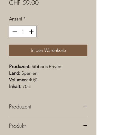
Preis
CHF 59.00
Anzahl
*
In den Warenkorb
Produzent: 
Sibbaris Privée
Land: 
Spanien
Volumen: 
40%
Inhalt:
 70cl
Produzent
Hergestellt wird Sikkim Gin in Spanien 
Produkt
von der Firma Sibbaris Privée. In 
einem alten Kupferbrennkesseln, der 