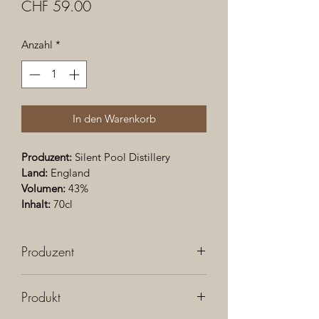
Preis
CHF 59.00
Anzahl
*
In den Warenkorb
Produzent: 
Silent Pool Distillery
Land: 
England
Volumen: 
43%
Inhalt:
 70cl
Produzent
Silent Pool Distillerie
Produkt
In den Surrey Hills, nahe London findet 
man sich schnell in einer Weite von 