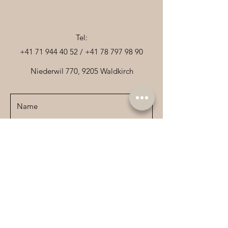
bestätigt. Seit jeher wurde der Geist 
des Mädchens schon des Öfteren über 
dem See gesichtet.
Tel:
+41 71 944 40 52
/
+41 78 797 98 90
Niederwil 770, 9205 Waldkirch